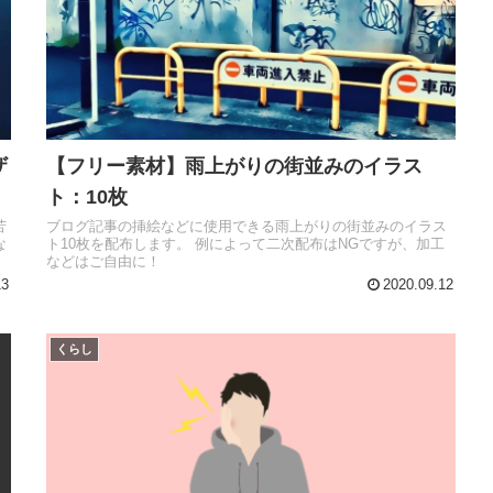
ザ
【フリー素材】雨上がりの街並みのイラス
ト：10枚
苦
ブログ記事の挿絵などに使用できる雨上がりの街並みのイラス
な
ト10枚を配布します。 例によって二次配布はNGですが、加工
などはご自由に！
13
2020.09.12
くらし