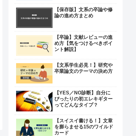
【保存版】文系の卒論や修
論の進め方まとめ
【卒論】文献レビューの進
め方【気をつけるべきポイ
ント解説】
【文系学生必見！】研究や
卒業論文のテーマの決め方
【YES／NO診断】自分に
ぴったりの初エレキギター
ってどんなタイプ？
【スイスイ書ける！】文章
を膨らませる15のワイルド
カード