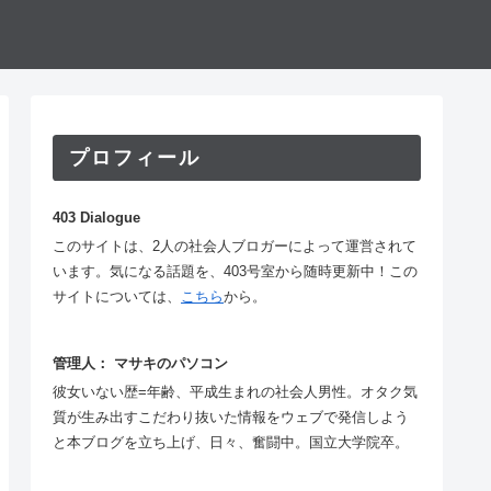
プロフィール
403 Dialogue
このサイトは、2人の社会人ブロガーによって運営されて
います。気になる話題を、403号室から随時更新中！この
サイトについては、
こちら
から。
管理人： マサキのパソコン
彼女いない歴=年齢、平成生まれの社会人男性。オタク気
質が生み出すこだわり抜いた情報をウェブで発信しよう
と本ブログを立ち上げ、日々、奮闘中。国立大学院卒。